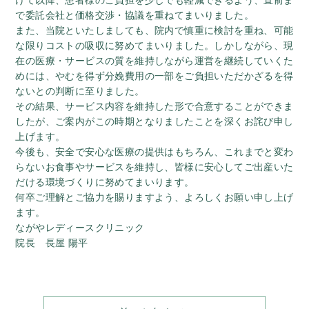
けて以降、患者様のご負担を少しでも軽減できるよう、直前ま
で委託会社と価格交渉・協議を重ねてまいりました。
また、当院といたしましても、院内で慎重に検討を重ね、可能
な限りコストの吸収に努めてまいりました。しかしながら、現
在の医療・サービスの質を維持しながら運営を継続していくた
めには、やむを得ず分娩費用の一部をご負担いただかざるを得
ないとの判断に至りました。
その結果、サービス内容を維持した形で合意することができま
したが、ご案内がこの時期となりましたことを深くお詫び申し
上げます。
今後も、安全で安心な医療の提供はもちろん、これまでと変わ
らないお食事やサービスを維持し、皆様に安心してご出産いた
だける環境づくりに努めてまいります。
何卒ご理解とご協力を賜りますよう、よろしくお願い申し上げ
ます。
ながやレディースクリニック
院長 長屋 陽平