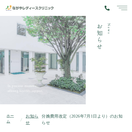
toggle
navig
お知らせ
News
In precious moments,
offering heartfelt support.
ホー
お知ら
分娩費用改定（2026年7月1日より）のお知
ム
せ
らせ