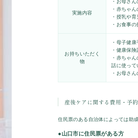
・お母さん
・赤ちゃん
実施内容
・授乳や育
・お食事の
・母子健康
・健康保険
お持ちいただく
・赤ちゃん
物
話に使って
・お母さん
産後ケアに関する費用・予
住民票のある自治体によっては助
●
山口市に住民票がある方