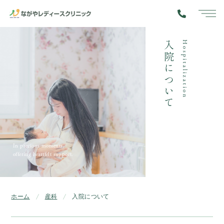
toggle
navig
入院について
Hospitalization
In precious moments,
offering heartfelt support.
ホーム
産科
入院について