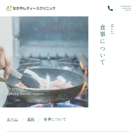
toggle
navig
食事について
Meal
In precious moments,
offering heartfelt support.
ホーム
産科
食事について