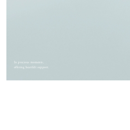
In precious moments,
offering heartfelt support.